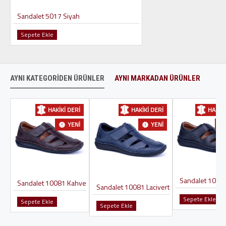
Sandalet 5017 Siyah
Sepete Ekle
AYNI KATEGORIDEN ÜRÜNLER
AYNI MARKADAN ÜRÜNLER
HAKIKI DERI
HAKIKI DERI
HAKIKI
YENI
YENI
Sandalet 1008
Sandalet 10081 Kahve
Sandalet 10081 Lacivert
Sepete Ekle
Sepete Ekle
Sepete Ekle