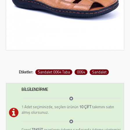
Etiketler:
Sandalet 0064 Taba
0064
Sandalet
BILGILENDIRME
1 Adet seçiminizde, seçilen ürünün
10 ÇİFT
takımını satın
almış olursunuz.
Genel
TAKSİT
oranlarını ödeme sayfasında ödeme yöntemini